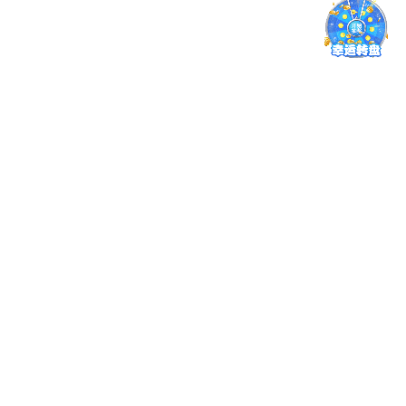
数据安全 全方位防护
在星空平台平台，数据防护不仅是底层机制，更是平台
运营的基本责任。我们从用户访问到操作全流程建立安
全通道，有效防范多类潜在风险。
多重加密策略，防止数据泄露
AI 风控引擎，监测账户异常行为
星空平台-星空(中国)一站式服务官网支持跨设备安全
同步，增强访问防护