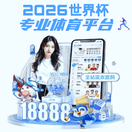
注册入口
星空平台
APP与网页版入口｜
畅享全球体育赛事与数据服务
欢迎访问
星空平台
，提供全面覆盖足球、篮
球、电竞等项目的赛事资讯与数据内容， 支持
APP下载
与
网页使用
，每日同步更新千场比
赛，聚焦热门体育内容， 助您轻松获取赛事动
态，掌握比赛节奏。
手机App
网页版