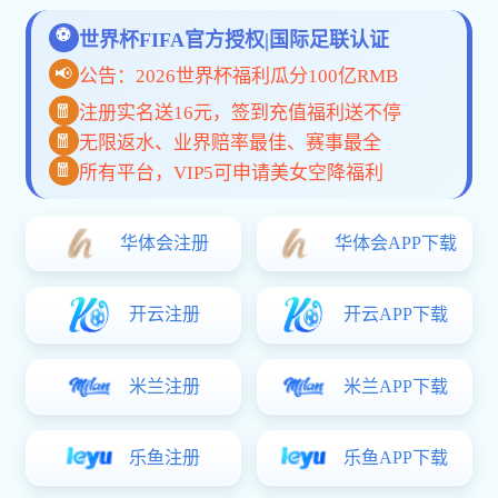
关于星空平台
星空平台是专注于体育赛事直播与互动体验的创新平台，致力于
为全球用户带来高速、安全与多样化的观赛服务体验，覆盖多语
种、多终端、多场景。