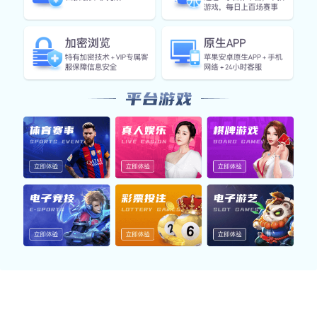
所取得的一系列辉煌成就。在2008年，他率领热刺夺
得联赛杯冠军，为俱乐部历史书写了一笔浓墨重彩的
一页。
除了成功带队赢得奖杯之外，老雷善于调动球员积极
性和团队配合，这种能力使他在危机时刻能够有效地
激活球队状态。他深知如何处理更衣室内外的问题，
也具备良好的应变能力，这些特质让他成为“救火”教
练的不二人选。
尽管近年来老雷未曾担任顶级联赛主帅，但他的足球
理念和对比赛节奏的掌控依旧受到许多人的认可。如
果他真的入驻热刺，将会给球队注入新的活力，并有
机会利用自身经验帮助球员们重新找到信心。