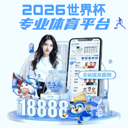
注册入口
星空平台
APP与网页版入口｜
畅享全球体育赛事与数据服务
欢迎访问
星空平台
，提供全面覆盖足球、篮
球、电竞等项目的赛事资讯与数据内容， 支持
APP下载
与
网页使用
，每日同步更新千场比
赛，聚焦热门体育内容， 助您轻松获取赛事动
态，掌握比赛节奏。
手机App
网页版