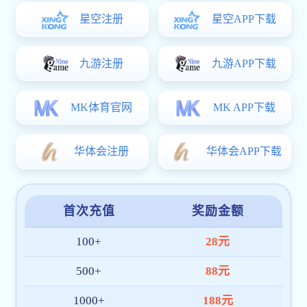
雷透露，热刺主席列维曾主动联系他，表示如果他仍
在热刺任职，将邀请其担任救火教练。这一消息不仅
揭示了热刺当前面临的困境，也反映出俱乐部高层对
解决问题的紧迫感。文章将从四个方面详细阐述这一
事件的背景、影响以及未来可能的发展，包括：热刺
现状分析、老雷执教经历、列维与老雷关系及其潜在
影响，以及此事件对球队未来走向的启示。
1、热刺现状分析
目前，热刺队在英超联赛中的表现并不理想，球队战
绩起伏不定，球迷和媒体对主教练的执教能力产生质
疑。随着赛季进程的深入，球队内部的问题逐渐浮出
水面，包括战术执行力不足、队员状态不佳等因素，
无疑加大了俱乐部管理层的压力。