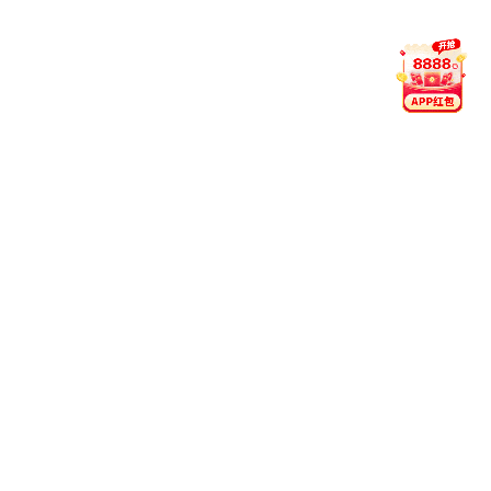
共同迎接更加美好的明天。
上一篇：
拉拉维亚近期三分球表现惨淡仅命…
下一篇：
诺阿朗手指重伤大拇指幸存医生表
相关推荐文章