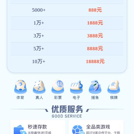
为了改善这种局面，列维作为主席，自然希望能找到
一个能够迅速扭转局势的人选来指挥球队。而老雷作
为曾经带领热刺取得优异成绩的教练，无疑是一个备
受关注的人选。因此，他与列维之间的联系也就显得
尤为重要。
此外，目前各大豪门球队竞争激烈，排名靠前的队伍
几乎都具备较强实力，而热刺若想重回争冠行列，就
必须采取果断措施以确保战绩。因此，在这样的背景
下，与老雷接触便是一种合理选择，以期通过他的丰
富经验进行“救火”。
2、老雷执教经历
老雷拥有丰富且成功的执教经历。他曾带领多支球队
获得过诸多荣誉，其中最为人熟知的是他在热刺期间