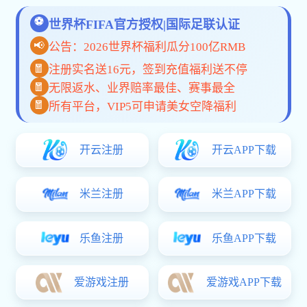
老雷透露列维主动联系他若仍在热
刺将邀请其执教救火
2026-06-02 23:14
97 次阅读
首页
/
体育热讯
在最近的足球界动态中，热刺俱乐部的管理层与老雷
（哈里·雷德克纳普）之间的沟通引发了广泛关注。老